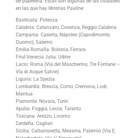
de papelería. Éstas son algunas de las ciudades
en las que hay librerías Pauline:
Basilicata: Potenza
Calabria: Catanzaro, Cosenza, Reggio Calabria
Campania: Caserta, Nápoles (Capodimonte,
Duomo), Salerno
Emilia Romaña: Bolonia, Ferrara
Friul-Venecia Julia: Udine
Lacio: Roma (Via del Mascherino, Tre Fontane –
Via di Acque Salvie)
Liguria: La Spezia
Lombardía: Brescia, Como, Cremona, Lodi,
Mantua
Piamonte: Novara, Turín
Apulia: Foggia, Lecce, Taranto
Toscana: Arezzo, Livorno
Cerdeña: Cagliari
Sicilia: Caltanissetta, Messina, Palermo (Via E.