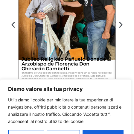
Jubileo Religioso Pañuelo Donado al
Entreg
Arzobispo de Florencia Don
al Ob
Gherardo Gambetti
en ho
on motivo de una celebración religiosa, Inspem donó un pañuelo religioso del
Con ocasión 
Jubileo a Don Gherardo Gambetti, Arzobispo de Florencia. Este pañuelo,
un pañuelo d
decorado con el Ave María en nueve idiomas, simboliza la fe y la devoción
regalo simbó
espiritual, y también fue apreciado por el Papa Francisco.
espiritual y l
Diamo valore alla tua privacy
Utilizziamo i cookie per migliorare la tua esperienza di
navigazione, offrirti pubblicità o contenuti personalizzati e
analizzare il nostro traffico. Cliccando “Accetta tutti”,
acconsenti al nostro utilizzo dei cookie.