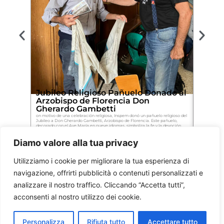
Jubileo Religioso Pañuelo Donado al
Entreg
Arzobispo de Florencia Don
al Ob
Gherardo Gambetti
en ho
on motivo de una celebración religiosa, Inspem donó un pañuelo religioso del
Con ocasión 
Jubileo a Don Gherardo Gambetti, Arzobispo de Florencia. Este pañuelo,
un pañuelo d
decorado con el Ave María en nueve idiomas, simboliza la fe y la devoción
regalo simbó
espiritual, y también fue apreciado por el Papa Francisco.
espiritual y l
Diamo valore alla tua privacy
Utilizziamo i cookie per migliorare la tua esperienza di
navigazione, offrirti pubblicità o contenuti personalizzati e
analizzare il nostro traffico. Cliccando “Accetta tutti”,
acconsenti al nostro utilizzo dei cookie.
Personalizza
Rifiuta tutto
Accettare tutto