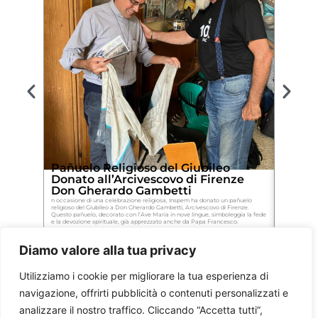
Pañuelo Religioso del Giubileo
Sciarp
Donato all’Arcivescovo di Firenze
Donat
Don Gherardo Gambetti
Celebr
San P
n occasione di una celebrazione religiosa, Inspem ha donato un pañuelo
religioso del Giubileo a Don Gherardo Gambetti, Arcivescovo di Firenze.
In occasione
Questo pañuelo, decorato con l’Ave Maria in nove lingue, simboleggia la fede
del Giubileo,
e la devozione spirituale, già apprezzato anche da Papa Francesco.
Vescovo. Que
rappresenta l
Diamo valore alla tua privacy
Utilizziamo i cookie per migliorare la tua esperienza di
navigazione, offrirti pubblicità o contenuti personalizzati e
analizzare il nostro traffico. Cliccando “Accetta tutti”,