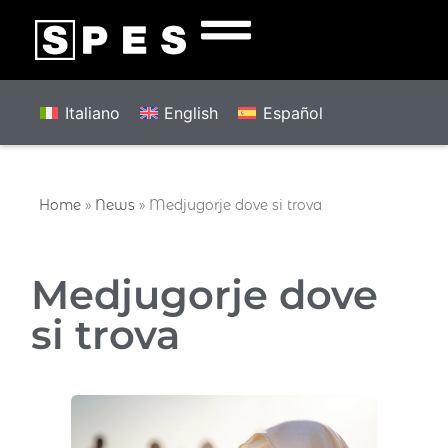
Italiano
English
Español
Home
»
News
»
Medjugorje dove si trova
Medjugorje dove
si trova