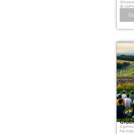
chiusur
di com
Co
Giubi
Il prim
ha inau