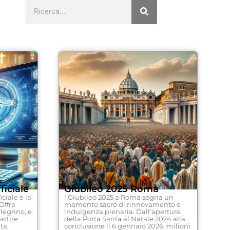
ficiale
Giubileo 2025 Roma
iciale è la
l Giubileo 2025 a Roma segna un
Offre
momento sacro di rinnovamento e
legrino, e
indulgenza plenaria. Dall'apertura
artire
della Porta Santa al Natale 2024 alla
ta,
conclusione il 6 gennaio 2026, milioni