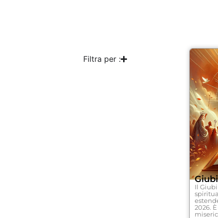
Filtra per :
Giub
Il Giub
spiritua
estende
2026. È
miseric