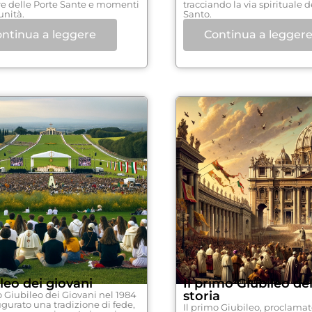
e delle Porte Sante e momenti
tracciando la via spirituale 
unità.
Santo.
ntinua a leggere
Continua a legger
leo dei giovani
Il primo Giubileo del
storia
o Giubileo dei Giovani nel 1984
gurato una tradizione di fede,
Il primo Giubileo, proclamat