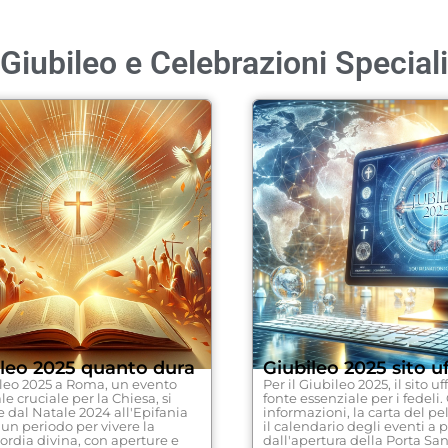
Giubileo e Celebrazioni Speciali
ileo 2025 quanto dura
Giubileo 2025 sito uf
ileo 2025 a Roma, un evento
Per il Giubileo 2025, il sito uff
le cruciale per la Chiesa, si
fonte essenziale per i fedeli. 
 dal Natale 2024 all'Epifania
informazioni, la carta del pel
 un periodo per vivere la
il calendario degli eventi a p
ordia divina, con aperture e
dall'apertura della Porta San