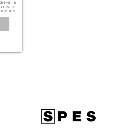
dievali a
a rivela
, unendo
e