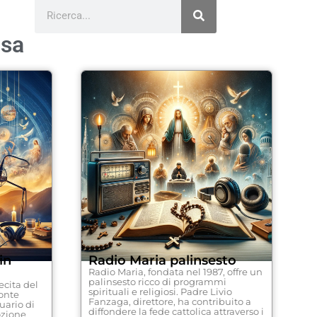
osa
in
Radio Maria palinsesto
Radio Maria, fondata nel 1987, offre un
palinsesto ricco di programmi
ecita del
spirituali e religiosi. Padre Livio
onte
Fanzaga, direttore, ha contribuito a
tuario di
diffondere la fede cattolica attraverso i
ozione