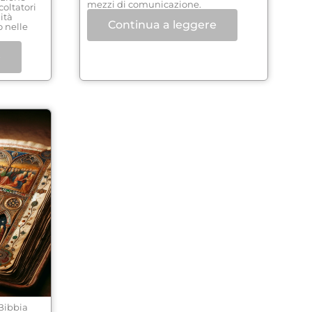
mezzi di comunicazione.
oltatori
ità
Continua a leggere
o nelle
e
 Bibbia