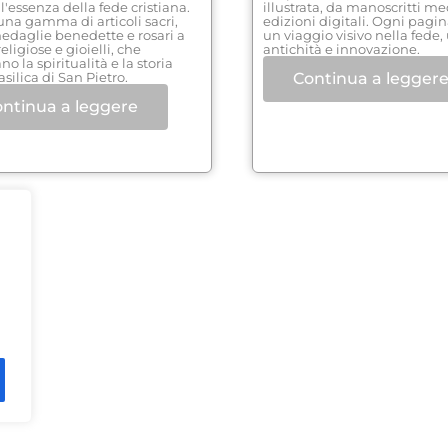
 l'essenza della fede cristiana.
illustrata, da manoscritti me
una gamma di articoli sacri,
edizioni digitali. Ogni pagin
edaglie benedette e rosari a
un viaggio visivo nella fede
eligiose e gioielli, che
antichità e innovazione.
o la spiritualità e la storia
asilica di San Pietro.
Continua a legger
ntinua a leggere