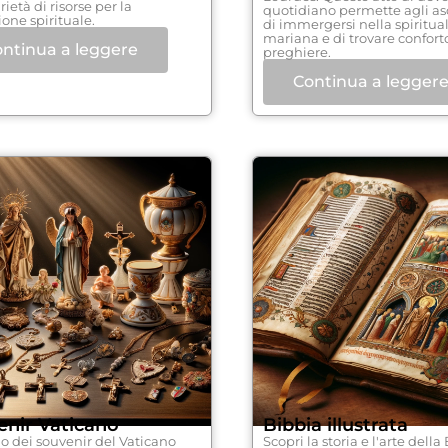
rietà di risorse per la
quotidiano permette agli asc
one spirituale.
di immergersi nella spiritual
mariana e di trovare confort
ntinua a leggere
preghiere.
Continua a legger
enir Vaticano
Bibbia illustrata
ino dei souvenir del Vaticano
Scopri la storia e l'arte della