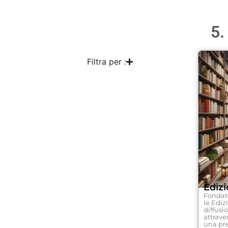
5.
Filtra per :
Edizi
Fondat
le Ediz
diffusi
attraver
una pre