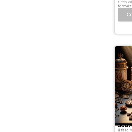
ricca va
formazi
Co
Souv
Il fasc