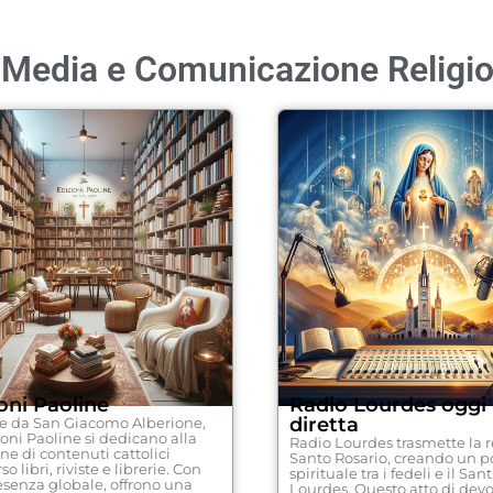
 Media e Comunicazione Religi
oni Paoline
Radio Lourdes oggi 
diretta
e da San Giacomo Alberione,
ioni Paoline si dedicano alla
Radio Lourdes trasmette la r
one di contenuti cattolici
Santo Rosario, creando un p
so libri, riviste e librerie. Con
spirituale tra i fedeli e il San
senza globale, offrono una
Lourdes. Questo atto di dev